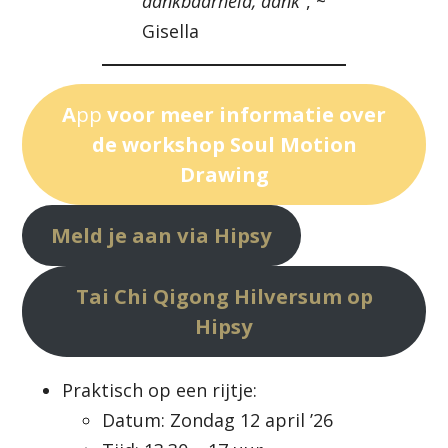
dankbaarheid, dank”
, ~
Gisella
A
pp
voor meer informatie over
de workshop Soul Motion
Drawing
Meld je aan via Hipsy
Tai Chi Qigong Hilversum op
Hipsy
Praktisch op een rijtje:
Datum: Zondag 12 april ’26