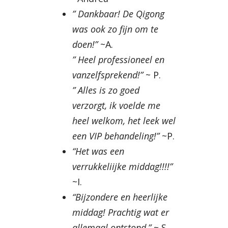
” Dankbaar! De Qigong
was ook zo fijn om te
doen!”
~A.
” Heel professioneel en
vanzelfsprekend!”
~ P.
” Alles is zo goed
verzorgt, ik voelde me
heel welkom, het leek wel
een VIP behandeling!”
~P.
“Het was een
verrukkeliijke middag!!!!”
~I.
“Bijzondere en heerlijke
middag! Prachtig wat er
allemaal ontstond,”
~ S.