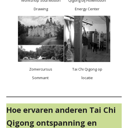
Workshop Soul Motion
Qigong bij Flowmotion
Drawing
Energy Center
Zomercursus
Tai Chi Qigong op
Sommant
locatie
Hoe ervaren anderen Tai Chi
Qigong ontspanning en