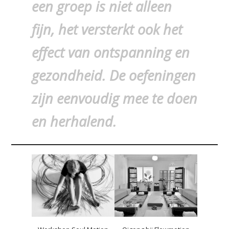
een groep is niet alleen
fijn, het versterkt ook het
effect van ontspanning en
gezondheid. De oefeningen
zijn eenvoudig mee te doen
en herhalend.