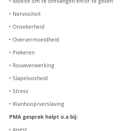
• Moeite om te ontvangen en/of te geven
• Nervositeit
• Onzekerheid
• Oververmoeidheid
• Piekeren
• Rouwverwerking
• Slapeloosheid
• Stress
• Wanhoop/verslaving
PMA gesprek helpt o.a bij:
• Angst